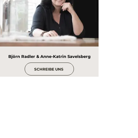
Björn Radler & Anne-Katrin Savelsberg
SCHREIBE UNS
Studio Bjann
Wir sind
Studio Bjann.
Leidenschaftliche Experten,
Räumen Gestalt zu geben.
Eben wahre Raumkünstler.
Copyright 2021 / Studio Bjann